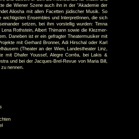
kte die Wiener Szene auch ihn in der "Akademie der
ndet Aliosha mit allen Facetten jüdischer Musik. So
 wichtigsten Ensembles und InterpretInnen, die sich
useinander setzen, bei ihm vorstellig wurden: Timna
, Lena Rothstein, Albert Thimann sowie die Klezmer-
em. Daneben ist er ein gefragter Theatermusiker mit
Projekte mit Gerhard Br
onner, Adi Hirschal oder Karl
lhäusern (Theater an der Wien, Landestheater Linz,
lte mit Dhafer Youssef, Alegre Corrêa, bei Lakis &
tra und bei der Jacques-Brel-Revue von Maria Bill,
e zu nennen.
s
chten
el